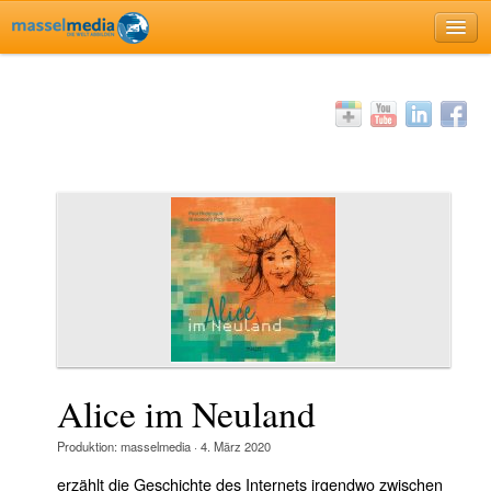
Home
Profil
Einblick
Rückblick
Ausblick
Dreisatz
Technik
Philosophie
Kapital
Projekte
Alice im Neuland
Verlag
Produktion:
masselmedia
·
4. März 2020
Filmographie
erzählt die Geschichte des Internets irgendwo zwischen