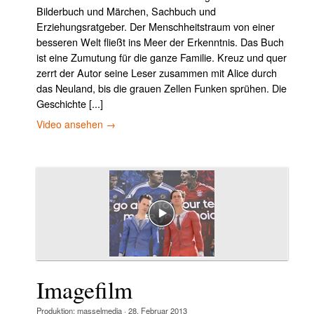
Bilderbuch und Märchen, Sachbuch und
Mikese
Erziehungsratgeber. Der Mensch­heitstraum von einer
Der Urfelder Kreis
besseren Welt fließt ins Meer der Erkenntnis. Das Buch
ist eine Zumutung für die ganze Familie. Kreuz und quer
Wallfahrt
zerrt der Autor seine Leser zusammen mit Alice durch
Kontakt
das Neuland, bis die grauen Zellen Funken sprühen. Die
Geschichte [...]
Video ansehen →
Imagefilm
Produktion:
masselmedia
·
28. Februar 2013