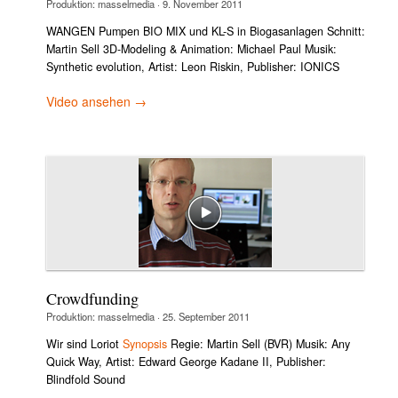
Produktion:
masselmedia
·
9. November 2011
WANGEN Pumpen BIO MIX und KL-S in Biogasanlagen Schnitt:
Martin Sell 3D-Modeling & Animation: Michael Paul Musik:
Synthetic evolution, Artist: Leon Riskin, Publisher: IONICS
Video ansehen →
Crowdfunding
Produktion:
masselmedia
·
25. September 2011
Wir sind Loriot
Synopsis
Regie: Martin Sell (BVR) Musik: Any
Quick Way, Artist: Edward George Kadane II, Publisher:
Blindfold Sound