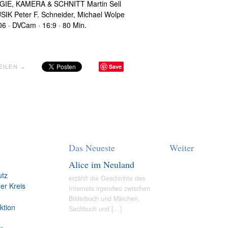
GIE, KAMERA & SCHNITT Martin Sell
SIK Peter F. Schneider, Michael Wolpe
6 · DVCam · 16:9 · 80 Min.
Save
EILEN →
Das Neueste
Weiter
Alice im Neuland
utz
erzählt die Geschichte des
er Kreis
Internets irgendwo zwischen
Bilderbuch und Märchen,
ktion
Sachbuch und
[…]