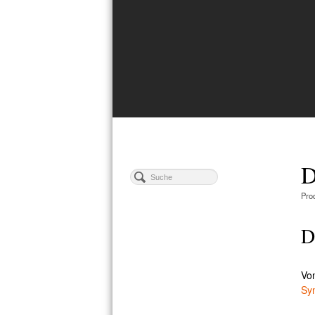
D
Pro
D
Vo
Sy